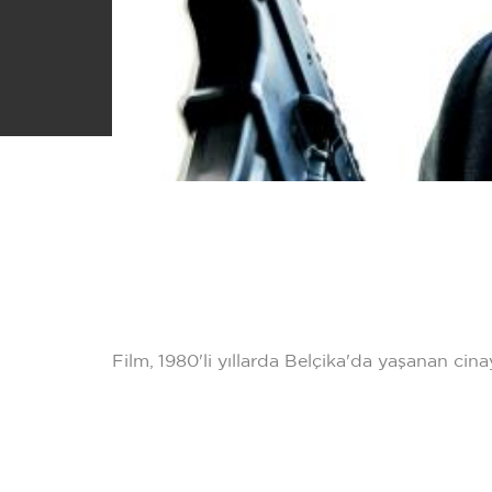
Film, 1980'li yıllarda Belçika'da yaşanan cina