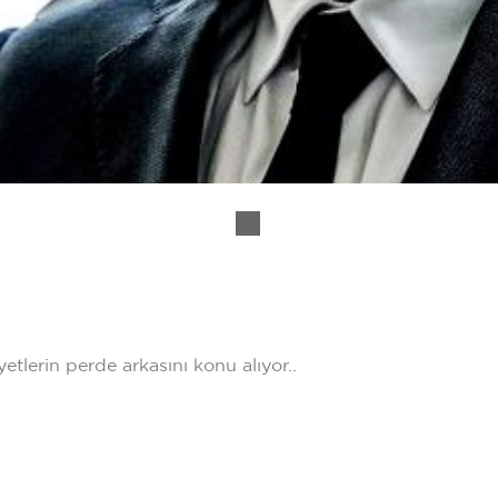
yetlerin perde arkasını konu alıyor..