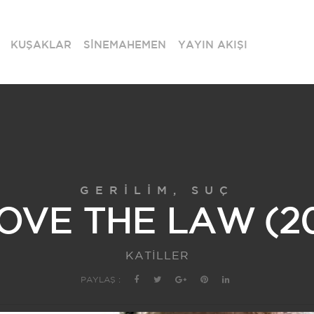
KUŞAKLAR
SİNEMAHEMEN
YAYIN AKIŞI
GERILIM, SUÇ
OVE THE LAW (20
KATİLLER
PAYLAŞ :