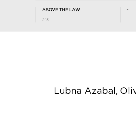
ABOVE THE LAW
-
2:15
-
Lubna Azabal, Oliv