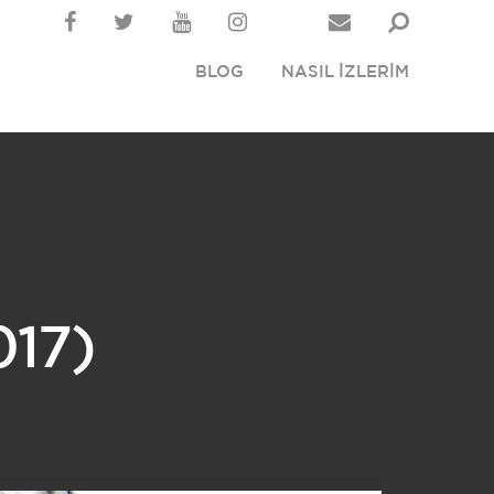
BLOG
NASIL İZLERİM
17)