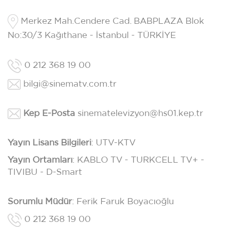
Merkez Mah.Cendere Cad. BABPLAZA Blok
No:30/3 Kağıthane - İstanbul - TÜRKİYE
0 212 368 19 00
bilgi@sinematv.com.tr
Kep E-Posta
sinematelevizyon@hs01.kep.tr
Yayın Lisans Bilgileri
: UTV-KTV
Yayın Ortamları
: KABLO TV - TURKCELL TV+ -
TIVIBU - D-Smart
Sorumlu Müdür
: Ferik Faruk Boyacıoğlu
0 212 368 19 00