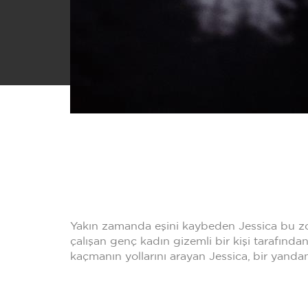
Yakın zamanda eşini kaybeden Jessica bu zor
çalışan genç kadın gizemli bir kişi tarafında
kaçmanın yollarını arayan Jessica, bir yanda