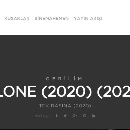
KUŞAKLAR
SİNEMAHEMEN
YAYIN AKIŞI
GERILIM
ONE (2020) (20
TEK BAŞINA (2020)
PAYLAŞ :