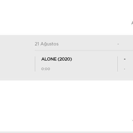
21 Ağustos
-
ALONE (2020)
-
0:00
-