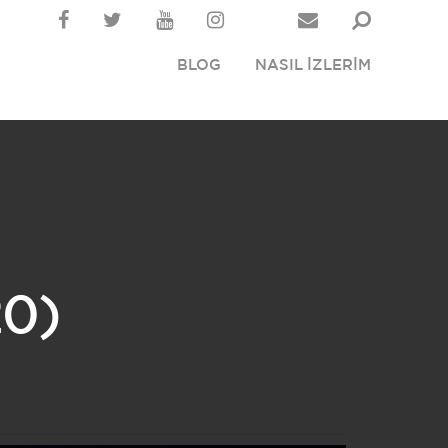
BLOG
NASIL İZLERİM
20)