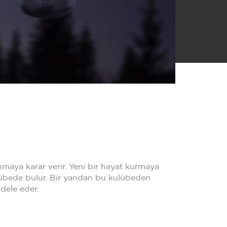
maya karar verir. Yeni bir hayat kurmaya
kulübede bulur. Bir yandan bu kulübeden
dele eder.