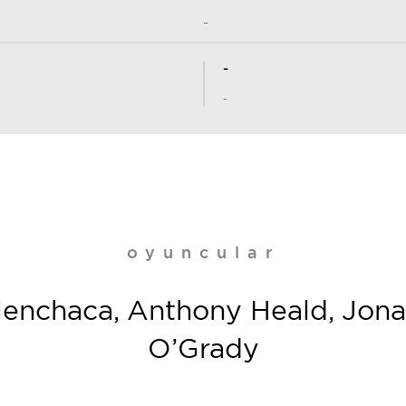
-
-
-
oyuncular
Menchaca, Anthony Heald, Jona
O’Grady