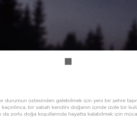
 durumun üstesinden gelebilmek için yeni bir şehre taşın
n kaçırılınca, bir sabah kendini doğanın içinde izole bir 
n da zorlu doğa koşullarında hayatta kalabilmek için müca