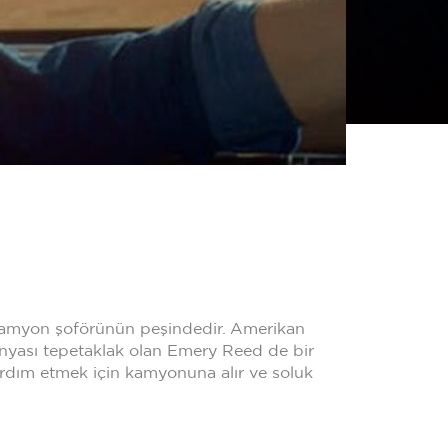
bir kamyon şoförünün peşindedir. Amerikan
nyası tepetaklak olan Emery Reed de bir
yardım etmek için kamyonuna alır ve soluk