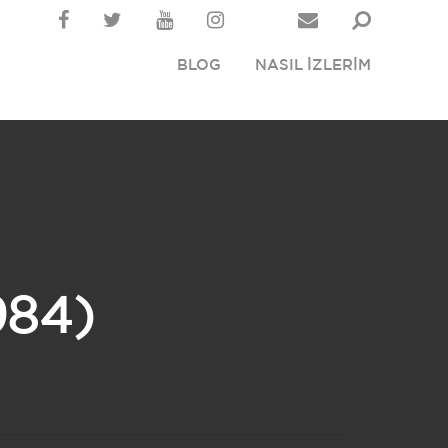
BLOG
NASIL İZLERİM
984)