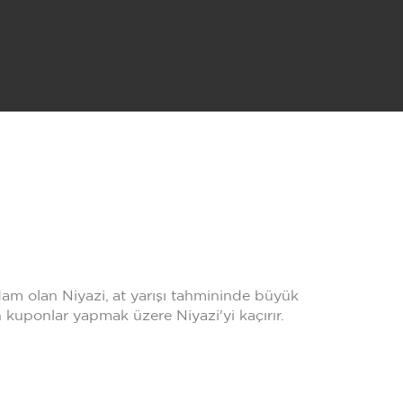
am olan Niyazi, at yarışı tahmininde büyük
kuponlar yapmak üzere Niyazi'yi kaçırır.