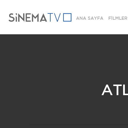
ANA SAYFA
FİLMLER
ATL