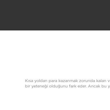
Kısa yoldan para kazanmak zorunda kalan ve 
bir yeteneği olduğunu fark eder. Ancak bu y