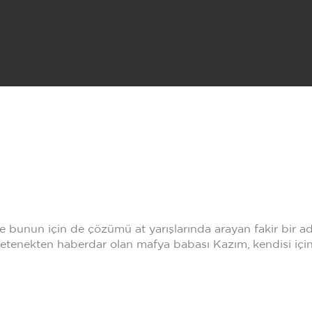
bunun için de çözümü at yarışlarında arayan fakir bir ad
etenekten haberdar olan mafya babası Kazım, kendisi için 