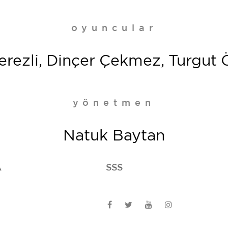
oyuncular
erezli, Dinçer Çekmez, Turgut 
yönetmen
Natuk Baytan
A
SSS