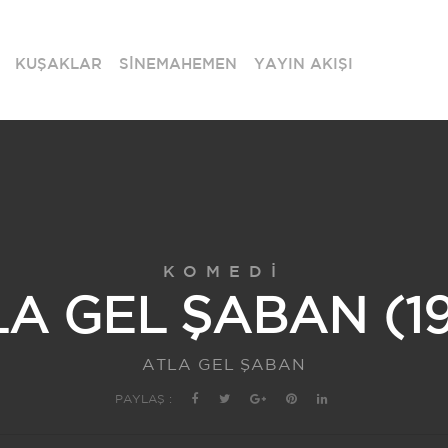
KUŞAKLAR
SİNEMAHEMEN
YAYIN AKIŞI
KOMEDI
A GEL ŞABAN (1
ATLA GEL ŞABAN
PAYLAŞ :