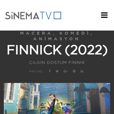
MACERA, KOMEDI,
ANIMASYON
FINNICK (2022)
ÇILGIN DOSTUM FINNIK
PAYLAŞ :