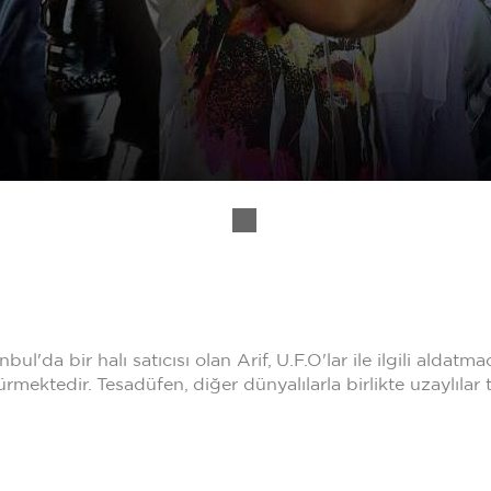
nbul'da bir halı satıcısı olan Arif, U.F.O'lar ile ilgili alda
mektedir. Tesadüfen, diğer dünyalılarla birlikte uzaylılar t