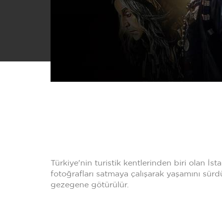
Türkiye'nin turistik kentlerinden biri olan İsta
fotoğrafları satmaya çalışarak yaşamını sürdür
gezegene götürülür.