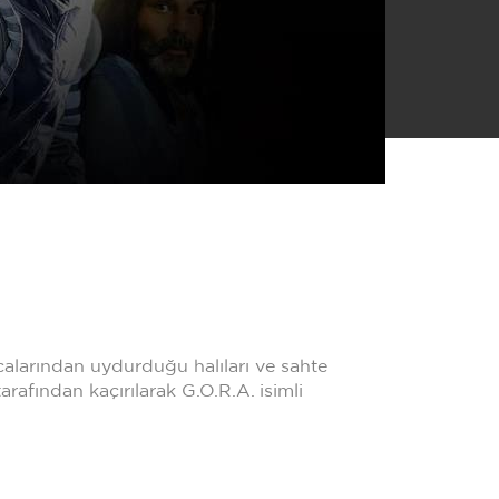
tmacalarından uydurduğu halıları ve sahte
arafından kaçırılarak G.O.R.A. isimli