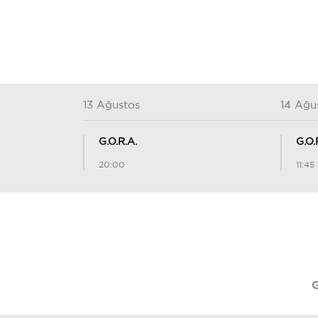
13 Ağustos
14 Ağu
G.O.R.A.
G.O.
20:00
11:45