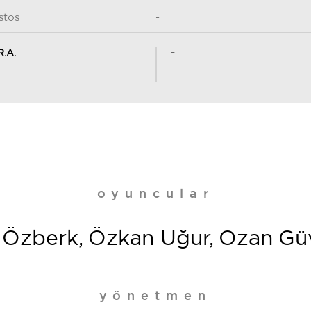
stos
-
R.A.
-
-
oyuncular
Özberk, Özkan Uğur, Ozan Gü
yönetmen