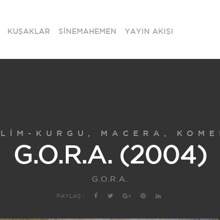
KUŞAKLAR
SİNEMAHEMEN
YAYIN AKIŞI
ILIM-KURGU, MACERA, KOME
G.O.R.A. (2004)
G.O.R.A.
PAYLAŞ :