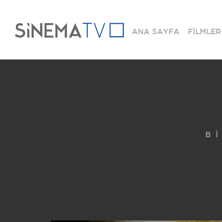
ANA SAYFA
FİLMLER
B