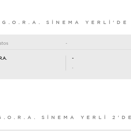
G.O.R.A. SINEMA YERLI'DE
stos
-
R.A.
-
-
G.O.R.A. SINEMA YERLI 2'D