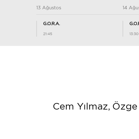
13 Ağustos
14 Ağu
G.O.R.A.
G.O.
21:45
13:30
Cem Yılmaz, Özge 