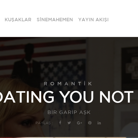
KUŞAKLAR
SİNEMAHEMEN
YAYIN AKIŞI
ROMANTIK
DATING YOU NOT 
BİR GARİP AŞK
PAYLAŞ :