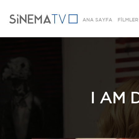
ANA SAYFA
FİLMLER
I AM 