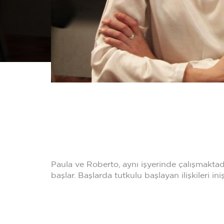
Paula ve Roberto, aynı işyerinde çalışmaktadır
başlar. Başlarda tutkulu başlayan ilişkileri ini