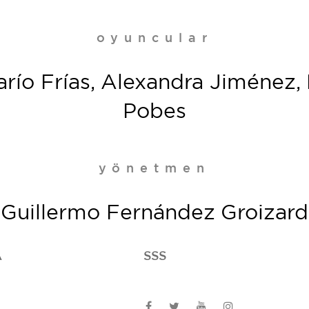
oyuncular
arío Frías, Alexandra Jiménez
Pobes
yönetmen
Guillermo Fernández Groizard
A
SSS