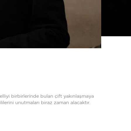
elliyi birbirlerinde bulan çift yakınlaşmaya
gililerini unutmaları biraz zaman alacaktır.