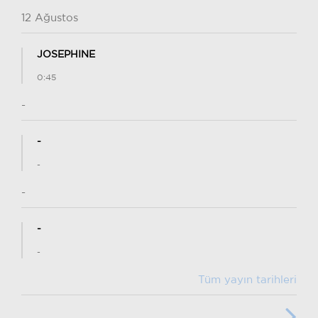
12 Ağustos
JOSEPHINE
0:45
-
-
-
-
-
-
Tüm yayın tarihleri