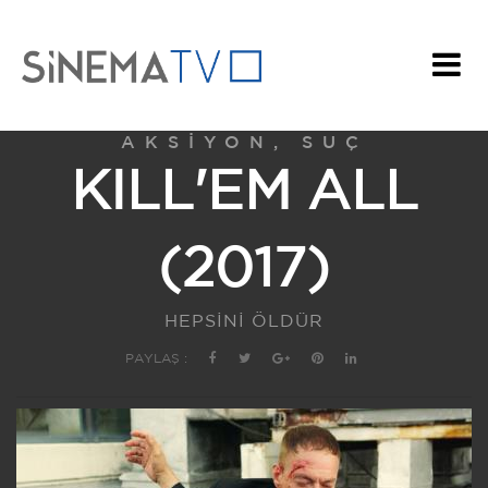
AKSIYON, SUÇ
KILL'EM ALL
(2017)
HEPSİNİ ÖLDÜR
PAYLAŞ :