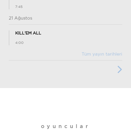
7:45
21 Ağustos
KILL'EM ALL
4:00
Tüm yayın tarihleri
oyuncular