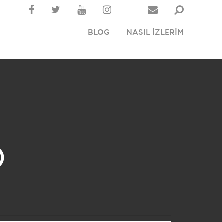
BLOG
NASIL İZLERİM
)