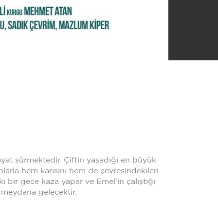
hayat sürmektedir. Çiftin yaşadığı en büyük
larla hem karısını hem de çevresindekileri
ki bir gece kaza yapar ve Emel'in çalıştığı
r meydana gelecektir.