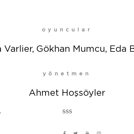
oyuncular
a Varlier, Gökhan Mumcu, Eda B
yönetmen
Ahmet Hoşsöyler
A
SSS