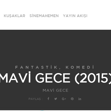
KUŞAKLAR
SİNEMAHEMEN
YAYIN AKIŞI
FANTASTIK, KOMEDI
MAVİ GECE (2015
MAVİ GECE
PAYLAŞ :