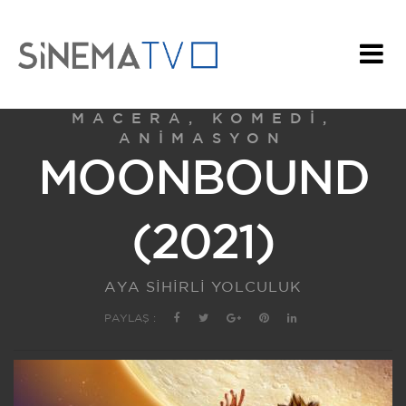
MACERA, KOMEDI,
ANIMASYON
MOONBOUND
(2021)
AYA SİHİRLİ YOLCULUK
PAYLAŞ :