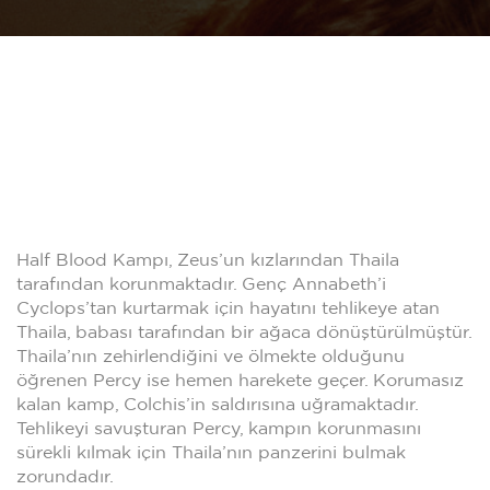
Half Blood Kampı, Zeus’un kızlarından Thaila
tarafından korunmaktadır. Genç Annabeth’i
Cyclops’tan kurtarmak için hayatını tehlikeye atan
Thaila, babası tarafından bir ağaca dönüştürülmüştür.
Thaila’nın zehirlendiğini ve ölmekte olduğunu
öğrenen Percy ise hemen harekete geçer. Korumasız
kalan kamp, Colchis’in saldırısına uğramaktadır.
Tehlikeyi savuşturan Percy, kampın korunmasını
sürekli kılmak için Thaila’nın panzerini bulmak
zorundadır.