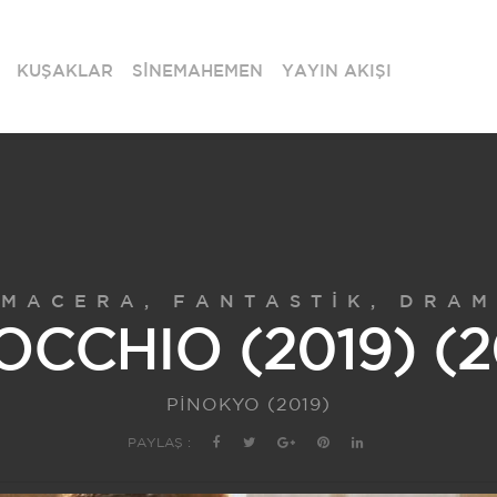
KUŞAKLAR
SİNEMAHEMEN
YAYIN AKIŞI
MACERA, FANTASTIK, DRAM
OCCHIO (2019) (2
PİNOKYO (2019)
PAYLAŞ :