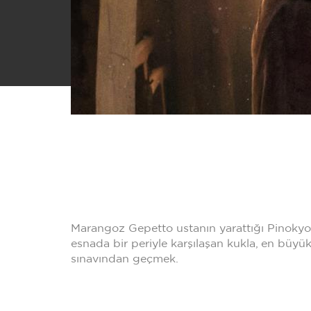
Marangoz Gepetto ustanın yarattığı Pinokyo,
esnada bir periyle karşılaşan kukla, en büyük 
sınavından geçmek.