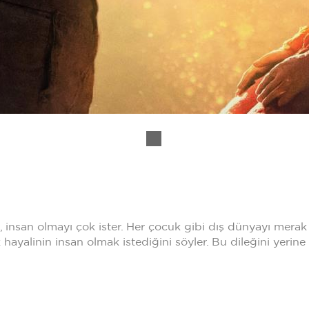
 insan olmayı çok ister. Her çocuk gibi dış dünyayı merak
hayalinin insan olmak istediğini söyler. Bu dileğini yerine 