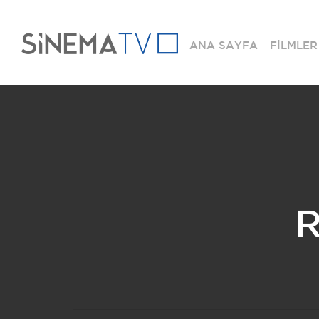
ANA SAYFA
FİLMLER
R