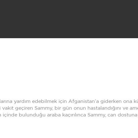
rına yardım edebilmek için Afganistan’a giderken ona k
 vakit geçiren Sammy, bir gün onun hastalandığını ve amel
nin içinde bulunduğu araba kaçırılınca Sammy, can dostuna k