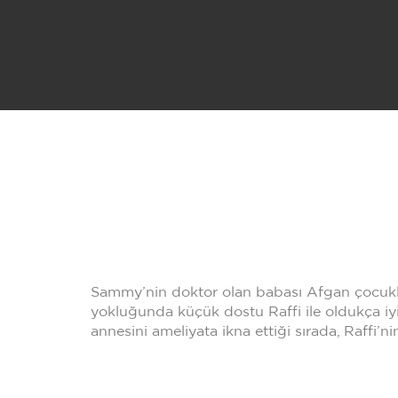
Sammy’nin doktor olan babası Afgan çocukla
yokluğunda küçük dostu Raffi ile oldukça iyi
annesini ameliyata ikna ettiği sırada, Raffi’