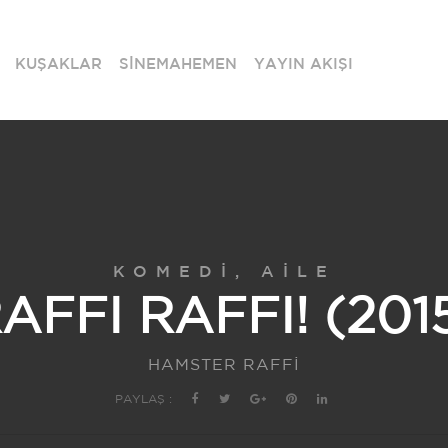
KUŞAKLAR
SİNEMAHEMEN
YAYIN AKIŞI
KOMEDI, AILE
AFFI RAFFI! (201
HAMSTER RAFFİ
PAYLAŞ :