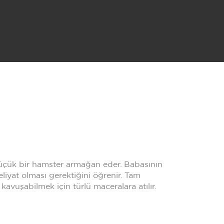
üçük bir hamster armağan eder. Babasının
iyat olması gerektiğini öğrenir. Tam
avuşabilmek için türlü maceralara atılır.