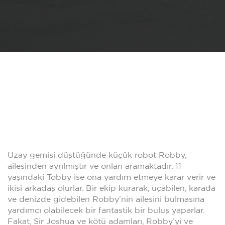
Uzay gemisi düştüğünde küçük robot Robby,
ailesinden ayrılmıştır ve onları aramaktadır. 11
yaşındaki Tobby ise ona yardım etmeye karar verir ve
ikisi arkadaş olurlar. Bir ekip kurarak, uçabilen, karada
ve denizde gidebilen Robby’nin ailesini bulmasına
yardımcı olabilecek bir fantastik bir buluş yaparlar.
Fakat, Sir Joshua ve kötü adamları, Robby’yi ve