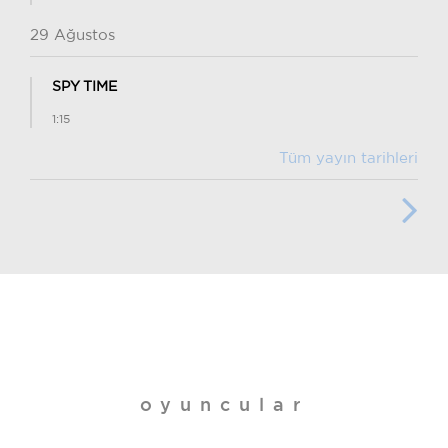
29 Ağustos
SPY TIME
1:15
Tüm yayın tarihleri
oyuncular