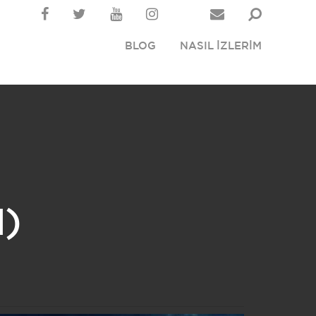
BLOG
NASIL İZLERİM
)