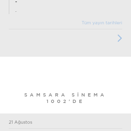
-
-
Tüm yayın tarihleri
SAMSARA SINEMA
1002'DE
21 Ağustos