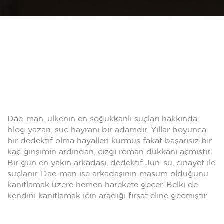
Dae-man, ülkenin en soğukkanlı suçları hakkında
blog yazan, suç hayranı bir adamdır. Yıllar boyunca
bir dedektif olma hayalleri kurmuş fakat başarısız bir
kaç girişimin ardından, çizgi roman dükkanı açmıştır.
Bir gün en yakın arkadaşı, dedektif Jun-su, cinayet ile
suçlanır. Dae-man ise arkadaşının masum olduğunu
kanıtlamak üzere hemen harekete geçer. Belki de
kendini kanıtlamak için aradığı fırsat eline geçmiştir.