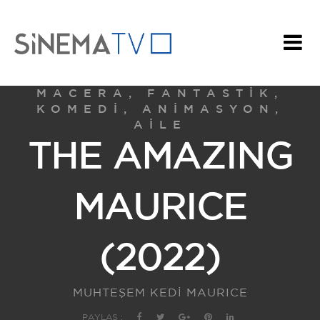
MACERA, FANTASTIK,
KOMEDI, ANIMASYON,
AILE
THE AMAZING
MAURICE
(2022)
MUHTEŞEM KEDİ MAURICE
PAYLAŞ :