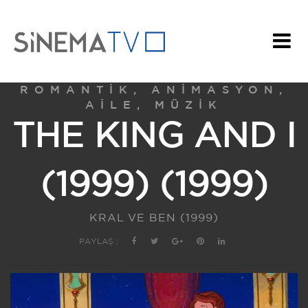
ROMANTIK, ANIMASYON,
AILE, MÜZIK
THE KING AND I
(1999) (1999)
KRAL VE BEN (1999)
PAYLAŞ :