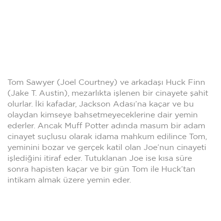
Tom Sawyer (Joel Courtney) ve arkadaşı Huck Finn
(Jake T. Austin), mezarlıkta işlenen bir cinayete şahit
olurlar. İki kafadar, Jackson Adası’na kaçar ve bu
olaydan kimseye bahsetmeyeceklerine dair yemin
ederler. Ancak Muff Potter adında masum bir adam
cinayet suçlusu olarak idama mahkum edilince Tom,
yeminini bozar ve gerçek katil olan Joe’nun cinayeti
işlediğini itiraf eder. Tutuklanan Joe ise kısa süre
sonra hapisten kaçar ve bir gün Tom ile Huck’tan
intikam almak üzere yemin eder.